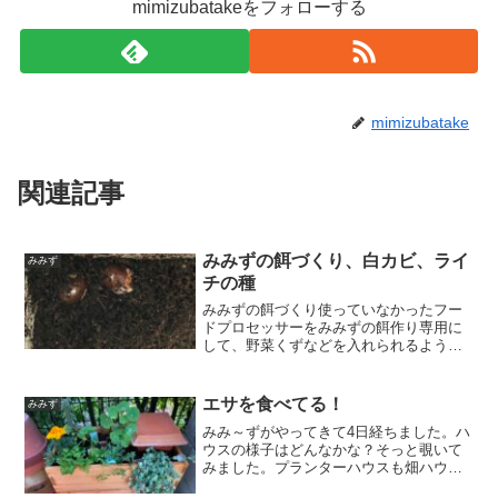
mimizubatakeをフォローする
mimizubatake
関連記事
みみずの餌づくり、白カビ、ライ
みみず
チの種
みみずの餌づくり使っていなかったフー
ドプロセッサーをみみずの餌作り専用に
して、野菜くずなどを入れられるように
常設しました。これで作業の流れがスム
ーズになります。生ゴミがたまったらフ
ードプロセッサーで細かくして、そのま
エサを食べてる！
みみず
まみみずハウスに入れます...
みみ～ずがやってきて4日経ちました。ハ
ウスの様子はどんなかな？そっと覗いて
みました。プランターハウスも畑ハウス
のみみずたちも元気そうに姿を見せてく