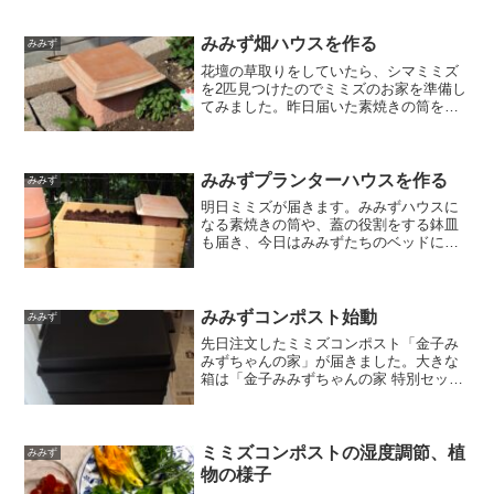
れましたが、ミミズは光が苦手なので、
あっという間に土の中に潜ってしまいま
す。驚かせてごめんね。...
みみず畑ハウスを作る
みみず
花壇の草取りをしていたら、シマミミズ
を2匹見つけたのでミミズのお家を準備し
てみました。昨日届いた素焼きの筒を縦
に埋め、底に炭を入れて腐葉土ともみ殻
燻炭を混ぜたものを詰めて野菜くずを入
れてみました。食べてくれるのかなあ。
素焼きのフタは植木鉢の...
みみずプランターハウスを作る
みみず
明日ミミズが届きます。みみずハウスに
なる素焼きの筒や、蓋の役割をする鉢皿
も届き、今日はみみずたちのベッドにな
るココピートも届きました。ミミズの到
着までにプランターハウスの準備をしま
す。準備した物・大きめのプランター
（60×30×30ｃｍの長...
みみずコンポスト始動
みみず
先日注文したミミズコンポスト「金子み
みずちゃんの家」が届きました。大きな
箱は「金子みみずちゃんの家 特別セッ
ト」、小さい箱は「追加用床土（ココナ
ッツ繊維）4袋セット」。土が入っている
ので重かったです。セットの箱を開ける
と容器と取説、スコップ...
ミミズコンポストの湿度調節、植
みみず
物の様子