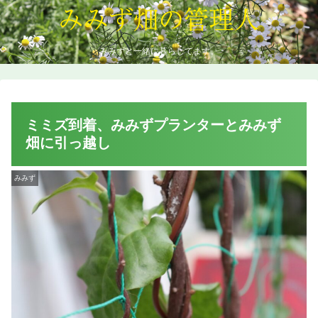
みみずと一緒に暮らしてます。
ミミズ到着、みみずプランターとみみず
畑に引っ越し
みみず